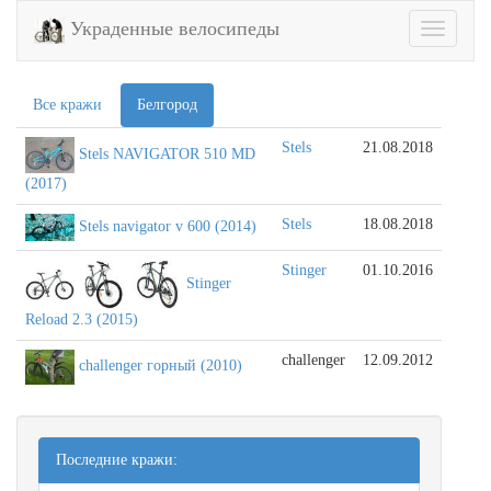
Украденные велосипеды
Toggle
navigatio
Все кражи
Белгород
Stels
21.08.2018
Stels NAVIGATOR 510 MD
(2017)
Stels
18.08.2018
Stels navigator v 600 (2014)
Stinger
01.10.2016
Stinger
Reload 2.3 (2015)
challenger
12.09.2012
challenger горный (2010)
Последние кражи: