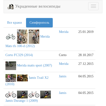
Украденные велосипеды
Toggle
navigatio
Все кражи
Симферополь
Merida
25.01.2019
Merida
Mats tfs 100-d (2012)
Corto FC329 (2014)
Corto
28.10.2017
Merida
27.12.2015
Merida matts sport (2007)
Jamis
04.05.2015
Jamis Trail X2
(2010)
Jamis
04.05.2015
Jamis Durango 1 (2009)