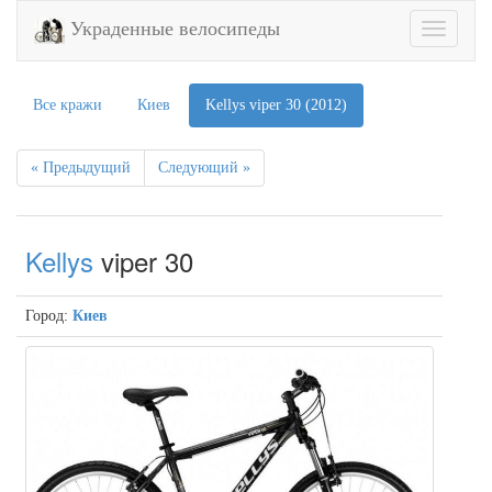
Украденные велосипеды
Toggle
navigatio
Все кражи
Киев
Kellys viper 30 (2012)
« Предыдущий
Следующий »
Kellys
viper 30
Город:
Киев