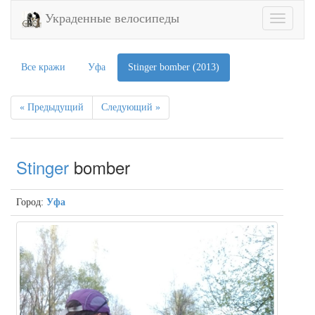
Украденные велосипеды
Toggle
navigatio
Все кражи
Уфа
Stinger bomber (2013)
« Предыдущий
Следующий »
Stinger
bomber
Город:
Уфа