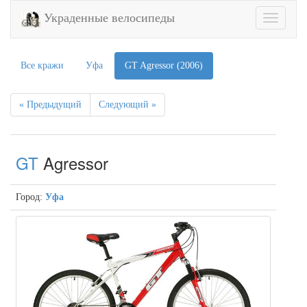
Украденные велосипеды
Toggle
navigatio
Все кражи
Уфа
GT Agressor (2006)
« Предыдущий
Следующий »
GT
Agressor
Город:
Уфа