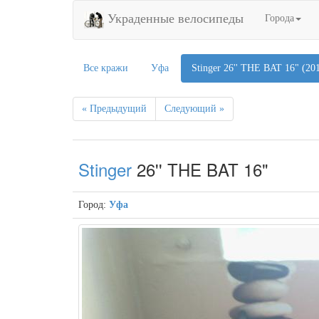
Украденные велосипеды
Города
Все кражи
Уфа
Stinger 26'' THE BAT 16" (20
« Предыдущий
Следующий »
Stinger
26'' THE BAT 16"
Город:
Уфа