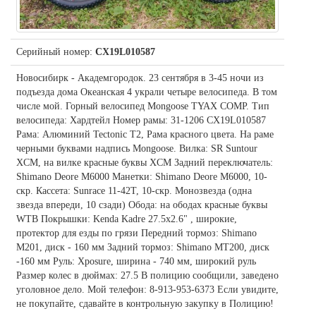
Серийный номер:
CX19L010587
Новосибирк - Академгородок. 23 сентября в 3-45 ночи из
подъезда дома Океанская 4 украли четыре велосипеда. В том
числе мой. Горный велосипед Mongoose TYAX COMP. Тип
велосипеда: Хардтейл Номер рамы: 31-1206 CX19L010587
Рама: Алюминий Tectonic T2, Рама красного цвета. На раме
черными буквами надпись Mongoose. Вилка: SR Suntour
XCM, на вилке красные буквы XCM Задний переключатель:
Shimano Deore M6000 Манетки: Shimano Deore M6000, 10-
скр. Кассета: Sunrace 11-42Т, 10-скр. Монозвезда (одна
звезда впереди, 10 сзади) Обода: на ободах красные буквы
WTB Покрышки: Kenda Kadre 27.5x2.6" , широкие,
протектор для езды по грязи Передний тормоз: Shimano
M201, диск - 160 мм Задний тормоз: Shimano MТ200, диск
-160 мм Руль: Xposure, ширина - 740 мм, широкий руль
Размер колес в дюймах: 27.5 В полицию сообщили, заведено
уголовное дело. Мой телефон: 8-913-953-6373 Если увидите,
не покупайте, сдавайте в контрольную закупку в Полицию!