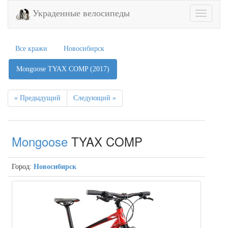
Украденные велосипеды
Toggle
navigatio
Все кражи
Новосибирск
Mongoose TYAX COMP (2017)
« Предыдущий
Следующий »
Mongoose
TYAX COMP
Город:
Новосибирск