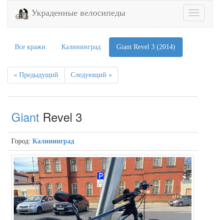
Украденные велосипеды
Toggle
navigatio
Все кражи
Калининград
Giant Revel 3 (2014)
« Предыдущий
Следующий »
Giant
Revel 3
Город:
Калининград