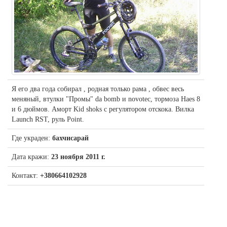
Я его два года собирал , родная только рама , обвес весь
меняный, втулки "Промы" da bomb и novotec, тормоза Haes 8
и 6 дюймов. Аморт Kid shoks с регулятором отскока. Вилка
Launch RST, руль Point.
Где украден:
бахчисарай
Дата кражи:
23 ноября 2011 г.
Контакт:
+380664102928