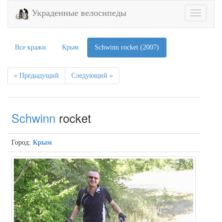
Украденные велосипеды
Toggle
navigatio
Все кражи
Крым
Schwinn rocket (2007)
« Предыдущий
Следующий »
Schwinn
rocket
Город:
Крым