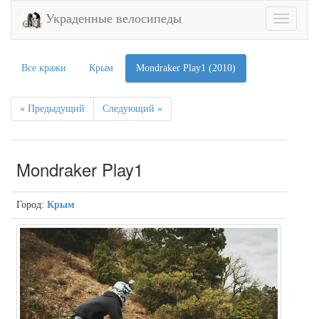
Украденные велосипеды
Toggle
navigatio
Все кражи
Крым
Mondraker Play1 (2010)
« Предыдущий
Следующий »
Mondraker Play1
Город:
Крым