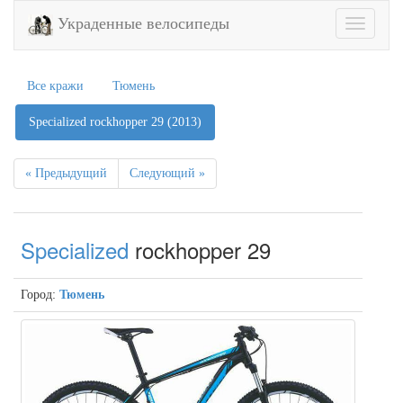
Украденные велосипеды
Toggle
navigatio
Все кражи
Тюмень
Specialized rockhopper 29 (2013)
« Предыдущий
Следующий »
Specialized
rockhopper 29
Город:
Тюмень