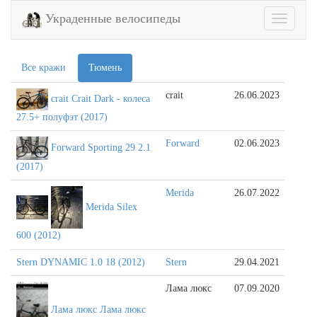
Украденные велосипеды
Toggle
navigatio
Все кражи
Тюмень
crait
26.06.2023
crait Crait Dark - колеса
27.5+ полуфэт (2017)
Forward
02.06.2023
Forward Sporting 29 2.1
(2017)
Merida
26.07.2022
Merida Silex
600 (2012)
Stern DYNAMIC 1.0 18 (2012)
Stern
29.04.2021
Лама люкс
07.09.2020
Лама люкс Лама люкс